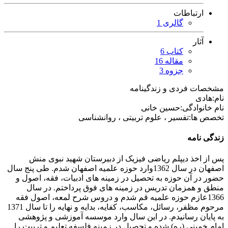
ارتباطات
گالری 1
آثار
کتاب 6
مقاله 16
جزوه 3
مشخصات فردی و زندگینامه
نام:
هادی
نام خانوادگی:
حسین خانی
تخصص ها:
تفسیر ، علوم تربیتی ، روانشناسی
زندگی نامه
پس از اخذ دیپلم ریاضی فیزیک از دبیرستان شهید نبوی منش
اصفهان در سال 1362وارد حوزه علمیه اصفهان شدم. طی پنج سال
حضور در آن حوزه به تحصیل در زمینه های ادبیات، فقه، اصول و
منطق و همزمان تدریس در زمینه های فوق پرداختم. در سال
1366عازم حوزه علمیه قم شدم و دروس شرح لمعه، اصول فقه
مرحوم مظفر، رسائل، مکاسب، کفایه، بدایه و نهایه را تا سال 1371
به پایان رسانیدم. در این سال وارد موسسه آموزشی و پژوهشی
امام خمینی (ره) شده و تحصیل در زمینه فلسفه تعلیم و تربیت را