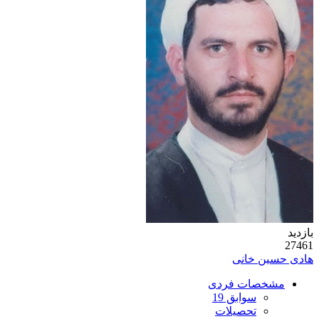
بازدید
27461
هادی حسین خانی
مشخصات فردی
سوابق 19
تحصیلات